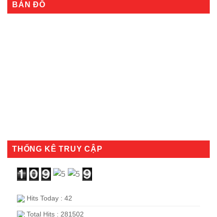
BẢN ĐỒ
THỐNG KÊ TRUY CẬP
Hits Today : 42
Total Hits : 281502